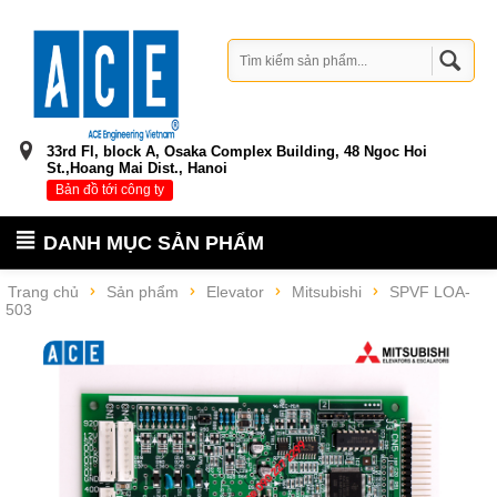
33rd Fl, block A, Osaka Complex Building, 48 Ngoc Hoi
St.,Hoang Mai Dist., Hanoi
Bản đồ tới công ty
DANH MỤC SẢN PHẨM
Trang chủ
Sản phẩm
Elevator
Mitsubishi
SPVF LOA-
503