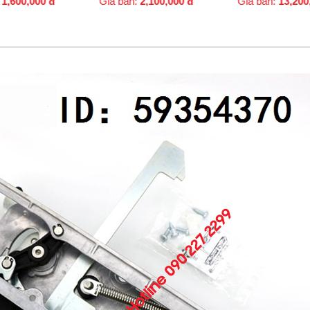
Giá bán:
2,100,000
đ
Giá bán:
13,200,000
đ
G