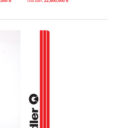
iá bán:
22,800,000
đ
Giá bán:
7,500,000
đ