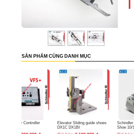
SẢN PHẨM CÙNG DANH MỤC
oller
Elevator Sliding guide shoes
Schindler Elevator L10 Guid
DX1C DX1BI
Shoe 10/16mm