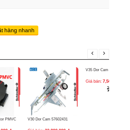
t hàng nhanh
V30 Door
59300018
Giá bán:
0 Dor Cam 57602431
V35 Dor Cam 59350800