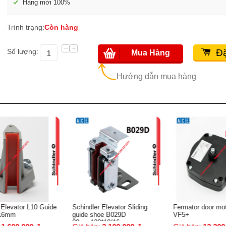
Hàng mới 100%
Trình trạng:
Còn hàng
−
+
Số lượng:
Đặ
Mua Hàng
Hướng dẫn mua hàng
e
Schindler Elevator Sliding
Fermator door motor PMVC
V3
guide shoe B029D
VF5+
80mm120*10/16mm