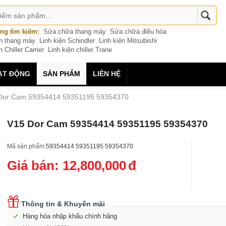
ng tìm kiếm:
Sửa chữa thang máy
Sửa chữa điều hòa
ện thang máy
Linh kiện Schindler
Linh kiện Mitsubishi
n Chiller Carrier
Linh kiện chiller Trane
ẠT ĐỘNG
SẢN PHẨM
LIÊN HỆ
Dor Cam 59354414 59351195 59354370
V15 Dor Cam 59354414 59351195 59354370
Mã sản phẩm:
59354414 59351195 59354370
Giá bán:
12,800,000
đ
Thông tin & Khuyến mãi
Hàng hóa nhập khẩu chính hãng