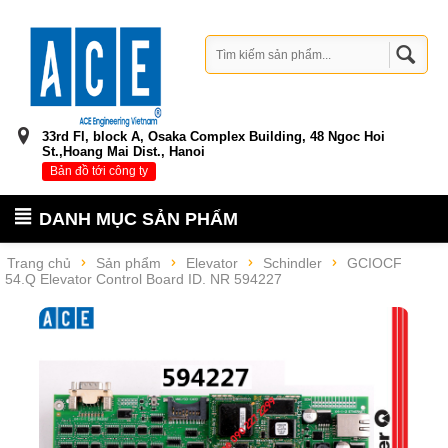
33rd Fl, block A, Osaka Complex Building, 48 Ngoc Hoi
St.,Hoang Mai Dist., Hanoi
Bản đồ tới công ty
DANH MỤC SẢN PHẨM
Trang chủ
Sản phẩm
Elevator
Schindler
GCIOCF
54.Q Elevator Control Board ID. NR 594227