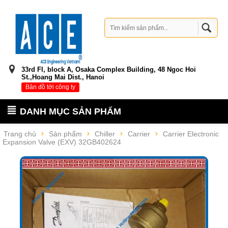
33rd Fl, block A, Osaka Complex Building, 48 Ngoc Hoi
St.,Hoang Mai Dist., Hanoi
Bản đồ tới công ty
DANH MỤC SẢN PHẨM
Trang chủ
Sản phẩm
Chiller
Carrier
Carrier Electronic
Expansion Valve (EXV) 32GB402624