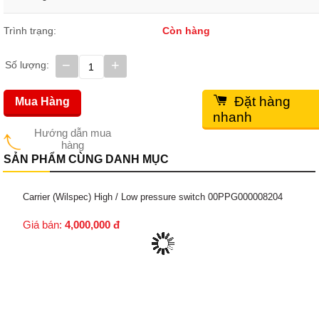
Trình trạng:
Còn hàng
−
+
Số lượng:
Đặt hàng
Mua Hàng
nhanh
Hướng dẫn mua
hàng
SẢN PHẨM CÙNG DANH MỤC
Carrier (Wilspec) High / Low pressure switch 00PPG000008204
Giá bán:
4,000,000
đ