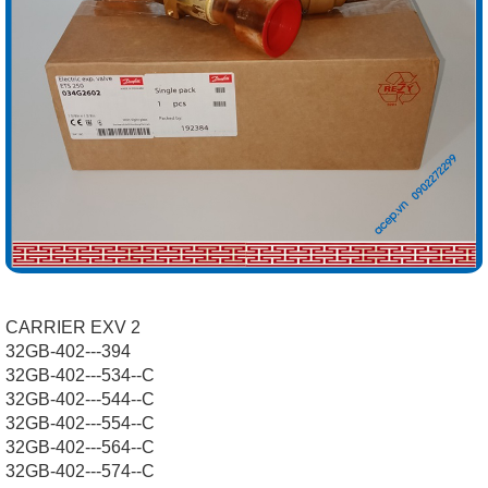
CARRIER EXV 2
32GB-402---394
32GB-402---534--C
32GB-402---544--C
32GB-402---554--C
32GB-402---564--C
32GB-402---574--C