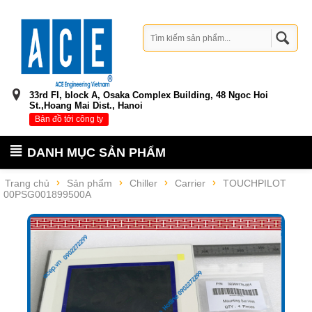
33rd Fl, block A, Osaka Complex Building, 48 Ngoc Hoi
St.,Hoang Mai Dist., Hanoi
Bản đồ tới công ty
DANH MỤC SẢN PHẨM
Trang chủ
Sản phẩm
Chiller
Carrier
TOUCHPILOT
00PSG001899500A