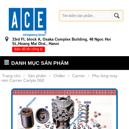
33rd Fl, block A, Osaka Complex Building, 48 Ngoc Hoi
St.,Hoang Mai Dist., Hanoi
Bản đồ tới công ty
DANH MỤC SẢN PHẨM
Trang chủ
Sản phẩm
Chiller
Carrier
Phụ tùng máy
nén Carrier Carlyle 06E