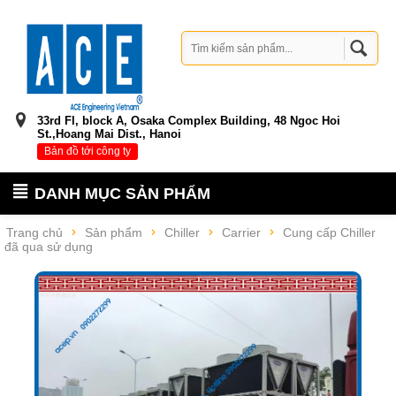
33rd Fl, block A, Osaka Complex Building, 48 Ngoc Hoi
St.,Hoang Mai Dist., Hanoi
Bản đồ tới công ty
DANH MỤC SẢN PHẨM
Trang chủ
Sản phẩm
Chiller
Carrier
Cung cấp Chiller
đã qua sử dụng