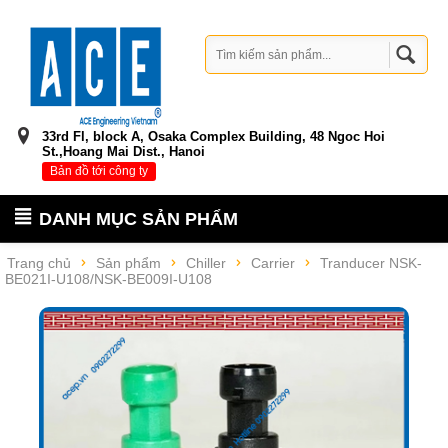
33rd Fl, block A, Osaka Complex Building, 48 Ngoc Hoi
St.,Hoang Mai Dist., Hanoi
Bản đồ tới công ty
DANH MỤC SẢN PHẨM
Trang chủ
Sản phẩm
Chiller
Carrier
Tranducer NSK-
BE021I-U108/NSK-BE009I-U108