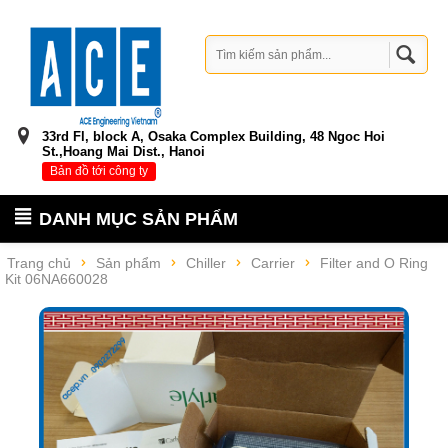
33rd Fl, block A, Osaka Complex Building, 48 Ngoc Hoi
St.,Hoang Mai Dist., Hanoi
Bản đồ tới công ty
DANH MỤC SẢN PHẨM
Trang chủ
Sản phẩm
Chiller
Carrier
Filter and O Ring
Kit 06NA660028